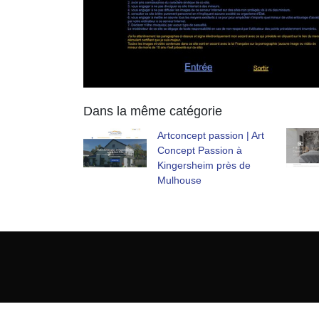
Dans la même catégorie
Artconcept passion | Art
Concept Passion à
Kingersheim près de
Mulhouse