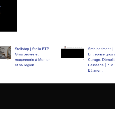
Stellabtp | Stella BTP
Smb batiment |
Gros œuvre et
Entreprise gros 
maçonnerie à Menton
Curage, Démolit
et sa région
Palissade │ SM
Bâtiment