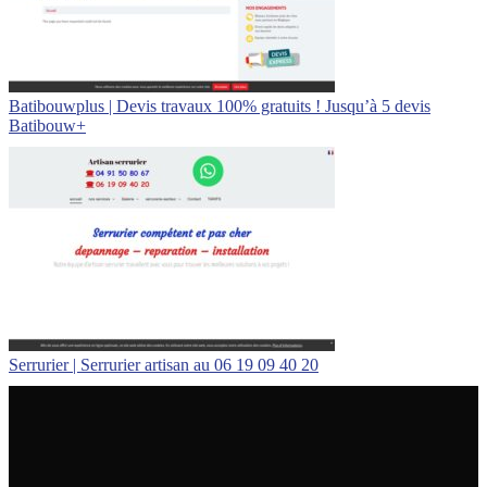
Bati­bouwplus | Devis travaux 100% gratuits ! Jusqu’à 5 devis
Batibouw+
Serrurier | Serrurier artisan au 06 19 09 40 20