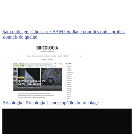
Sam outillage | Choisissez SAM Outillage pour des outils profes­
sion­nels de qualité
Bricologia | Bricologia L’encycopédie du bricolage