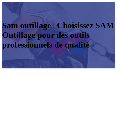
Sam outillage | Choisissez SAM
Outillage pour des outils
profes­sion­nels de qualité